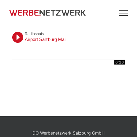
Zum
Inhalt
springen
Radiospots
Airport Salzburg Mai
0:20
DO Werbenetzwerk Salzburg GmbH