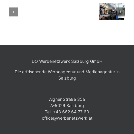
University
BioLife
sverwaltung
Zentrum
Tauern
of
Plasmazentrum
Herrnau
Outlet
Salzburg
Salzburg
lity-
Business
nagement
School
bH
DO Werbenetzwerk Salzburg GmbH
Die erfrischende Werbeagentur und Medienagentur in
Salzburg
Aigner Straße 35a
A-5026 Salzburg
Tel +43 662 64 77 60
office@werbenetzwerk.at