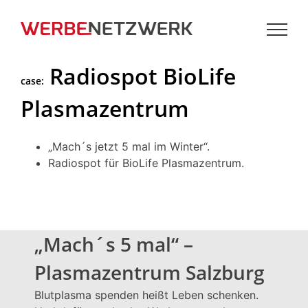
Zum
Inhalt
springen
Radiospot BioLife
case:
Plasmazentrum
„Mach´s jetzt 5 mal im Winter“.
Radiospot für BioLife Plasmazentrum.
„Mach´s 5 mal“ –
Plasmazentrum Salzburg
Blutplasma spenden heißt Leben schenken.