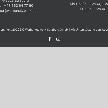
A-5026 Salzburg
Mo-Do: 8h – 12h30, 13h
el +43 662 64 77 60
Fr: 08h – 12h30
fice@werbenetzwerk.at
opyright 2022 DO Werbenetzwerk Salzburg GmbH | Mit Unterstützung von
Woe
Facebook
E-
Mail