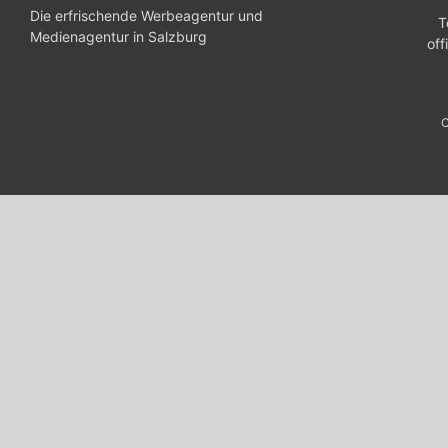
Die erfrischende Werbeagentur und
T
Medienagentur in Salzburg
of
C