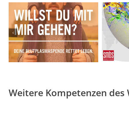
D
SMBS – University of
Ha
Salzburg Business
Fac
School
Weitere Kompetenzen des 