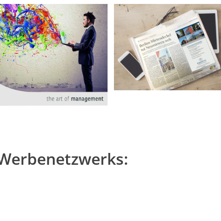
r. Gerlich + Co
usverwaltung &
Zentrum Her
ility-Management
GmbH
Werbenetzwerks: