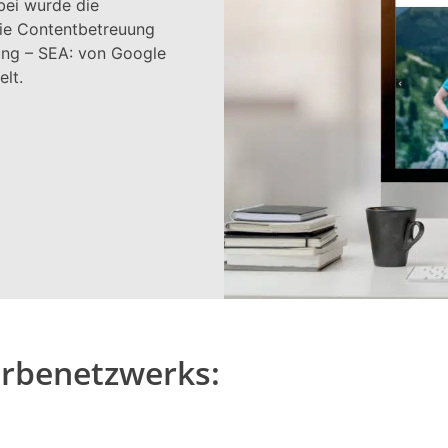
bei wurde die
die Contentbetreuung
ung – SEA: von Google
lt.
erbenetzwerks: