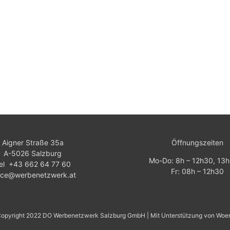
Roadmap
Aigner Straße 35a
Öffnungszeiten
A-5026 Salzburg
Mo-Do: 8h – 12h30, 13h
el +43 662 64 77 60
Fr: 08h – 12h30
fice@werbenetzwerk.at
opyright 2022 DO Werbenetzwerk Salzburg GmbH | Mit Unterstützung von
Woe